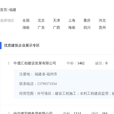
首页>
福建
选择地区:
全国
北京
天津
上海
重庆
河北
湖南
广东
广西
海南
四川
贵州
优质建筑企业展示专区
1
中晟汇创建设发展有限公司
中标：
1462
诚信：
0
注册地： 福建省-福州市
联系电话：13799371934
经营范围：
2
中交建宏峰集团有限公司
中标：
1114
诚信：
164