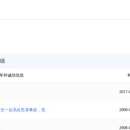
级
年外诚信信息
2017-
因鹤山市运通热镀锌厂有限公司宿舍、办公楼工程发生一起高处坠落事故，造成一人死亡，被通报，自2008年7月22日起一年内，不得在鹤山
2008-
全
2008-